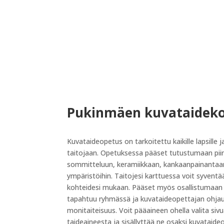
Pukinmäen kuvataidek
Kuvataideopetus on tarkoitettu kaikille lapsille j
taitojaan. Opetuksessa pääset tutustumaan pii
sommitteluun, keramiikkaan, kankaanpainantaan, v
ympäristöihin. Taitojesi karttuessa voit syvent
kohteidesi mukaan. Pääset myös osallistumaan t
tapahtuu ryhmässä ja kuvataideopettajan ohjau
monitaiteisuus. Voit pääaineen ohella valita si
taideaineesta ja sisällyttää ne osaksi kuvataide