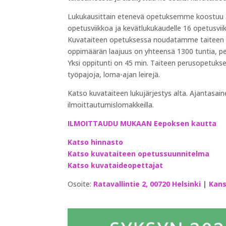
Lukukausittain etenevä opetuksemme koostuu 30
opetusviikkoa ja kevätlukukaudelle 16 opetusvii
Kuvataiteen opetuksessa noudatamme taiteen p
oppimäärän laajuus on yhteensä 1300 tuntia, pe
Yksi oppitunti on 45 min. Taiteen perusopetuksen 
työpajoja, loma-ajan leirejä.
Katso kuvataiteen lukujärjestys alta. Ajantasa
ilmoittautumislomakkeilla.
ILMOITTAUDU MUKAAN Eepoksen kautta
Katso hinnasto
Katso kuvataiteen opetussuunnitelma
Katso kuvataideopettajat
Osoite:
Ratavallintie 2, 00720 Helsinki
|
Kans