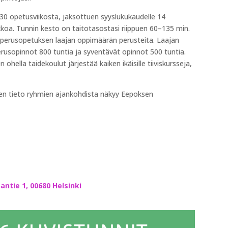
 opetusviikosta, jaksottuen syyslukukaudelle 14
kkoa. Tunnin kesto on taitotasostasi riippuen 60–135 min.
erusopetuksen laajan oppimäärän perusteita. Laajan
rusopinnot 800 tuntia ja syventävät opinnot 500 tuntia.
ohella taidekoulut järjestää kaiken ikäisille tiiviskursseja,
inen tieto ryhmien ajankohdista näkyy Eepoksen
antie 1, 00680 Helsinki