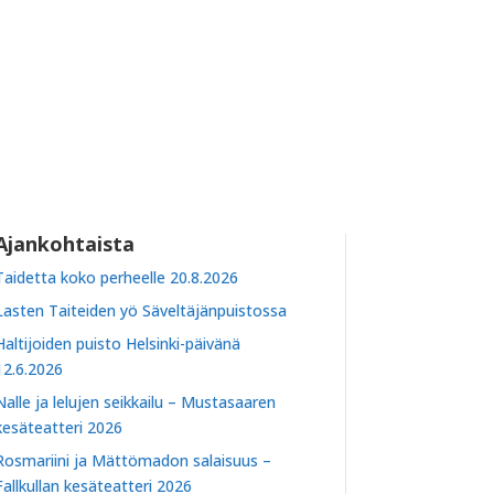
Ajankohtaista
Taidetta koko perheelle 20.8.2026
Lasten Taiteiden yö Säveltäjänpuistossa
Haltijoiden puisto Helsinki-päivänä
12.6.2026
Nalle ja lelujen seikkailu – Mustasaaren
kesäteatteri 2026
Rosmariini ja Mättömadon salaisuus –
Fallkullan kesäteatteri 2026