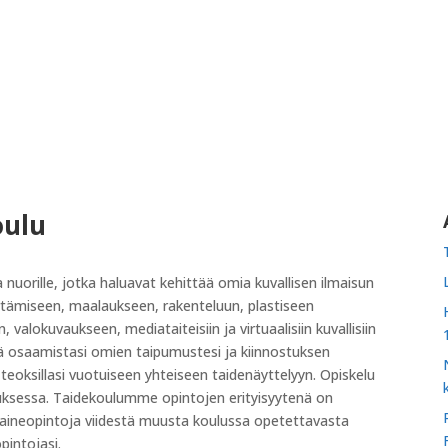
oulu
a nuorille, jotka haluavat kehittää omia kuvallisen ilmaisun
rtämiseen, maalaukseen, rakenteluun, plastiseen
alokuvaukseen, mediataiteisiin ja virtuaalisiin kuvallisiin
ää osaamistasi omien taipumustesi ja kiinnostuksen
eoksillasi vuotuiseen yhteiseen taidenäyttelyyn. Opiskelu
ksessa. Taidekoulumme opintojen erityisyytenä on
vuaineopintoja viidestä muusta koulussa opetettavasta
opintojasi.