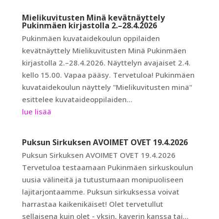
Mielikuvitusten Minä kevätnäyttely
Pukinmäen kirjastolla 2.–28.4.2026
Pukinmäen kuvataidekoulun oppilaiden
kevätnäyttely Mielikuvitusten Minä Pukinmäen
kirjastolla 2.–28.4.2026. Näyttelyn avajaiset 2.4.
kello 15.00. Vapaa pääsy. Tervetuloa! Pukinmäen
kuvataidekoulun näyttely "Mielikuvitusten minä"
esittelee kuvataideoppilaiden...
lue lisää
Puksun Sirkuksen AVOIMET OVET 19.4.2026
Puksun Sirkuksen AVOIMET OVET 19.4.2026
Tervetuloa testaamaan Pukinmäen sirkuskoulun
uusia välineitä ja tutustumaan monipuoliseen
lajitarjontaamme. Puksun sirkuksessa voivat
harrastaa kaikenikäiset! Olet tervetullut
sellaisena kuin olet - yksin, kaverin kanssa tai...