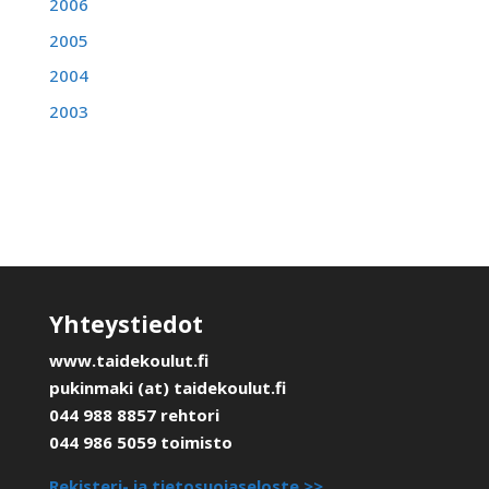
2006
2005
2004
2003
Yhteystiedot
www.taidekoulut.fi
pukinmaki (at) taidekoulut.fi
044 988 8857 rehtori
044 986 5059 toimisto
Rekisteri- ja tietosuojaseloste >>