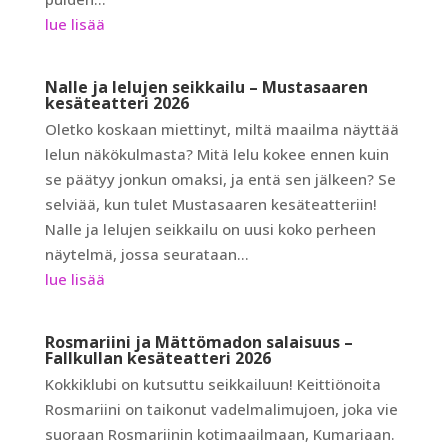
lue lisää
Nalle ja lelujen seikkailu – Mustasaaren
kesäteatteri 2026
Oletko koskaan miettinyt, miltä maailma näyttää
lelun näkökulmasta? Mitä lelu kokee ennen kuin
se päätyy jonkun omaksi, ja entä sen jälkeen? Se
selviää, kun tulet Mustasaaren kesäteatteriin!
Nalle ja lelujen seikkailu on uusi koko perheen
näytelmä, jossa seurataan...
lue lisää
Rosmariini ja Mättömadon salaisuus –
Fallkullan kesäteatteri 2026
Kokkiklubi on kutsuttu seikkailuun! Keittiönoita
Rosmariini on taikonut vadelmalimujoen, joka vie
suoraan Rosmariinin kotimaailmaan, Kumariaan.