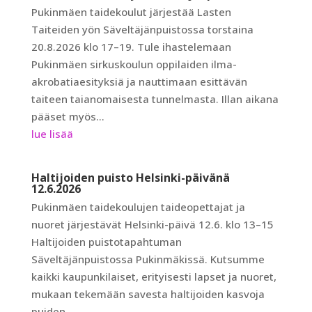
Pukinmäen taidekoulut järjestää Lasten
Taiteiden yön Säveltäjänpuistossa torstaina
20.8.2026 klo 17–19. Tule ihastelemaan
Pukinmäen sirkuskoulun oppilaiden ilma-
akrobatiaesityksiä ja nauttimaan esittävän
taiteen taianomaisesta tunnelmasta. Illan aikana
pääset myös...
lue lisää
Haltijoiden puisto Helsinki-päivänä
12.6.2026
Pukinmäen taidekoulujen taideopettajat ja
nuoret järjestävät Helsinki-päivä 12.6. klo 13–15
Haltijoiden puistotapahtuman
Säveltäjänpuistossa Pukinmäkissä. Kutsumme
kaikki kaupunkilaiset, erityisesti lapset ja nuoret,
mukaan tekemään savesta haltijoiden kasvoja
puiden...