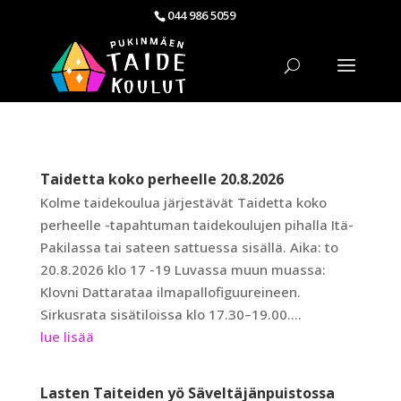
044 986 5059
Taidetta koko perheelle 20.8.2026
Kolme taidekoulua järjestävät Taidetta koko
perheelle -tapahtuman taidekoulujen pihalla Itä-
Pakilassa tai sateen sattuessa sisällä. Aika: to
20.8.2026 klo 17 -19 Luvassa muun muassa:
Klovni Dattarataa ilmapallofiguureineen.
Sirkusrata sisätiloissa klo 17.30–19.00....
lue lisää
Lasten Taiteiden yö Säveltäjänpuistossa