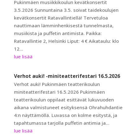
Pukinmäen musiikkikoulun kevätkonsertit
3.5.2026 Sunnuntaina 3.5. soivat taidekoulujen
kevätkonsertit Ratavallintiellä! Tervetuloa
nauttimaan lämminhenkisestä tunnelmasta,
musiikista ja puffetin antimista. Paikka:
Ratavallintie 2, Helsinki Liput: 4 € Aikataulu: klo
12...
lue lisää
Verhot auki! -miniteatterifestari 16.5.2026
Verhot auki! Pukinmäen teatterikoulun
miniteatterifestari 16.5.2026 Pukinmäen
teatterikoulun oppilaat esittävät lukuvuoden
aikana valmistuneet esityksensä Ohrahuhdantie
4:n näyttämöllä. Luvassa on kolme esitystä, ja
tapahtumassa tarjolla puffetin antimia ja...
lue lisää