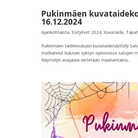
Pukinmäen kuvataidekou
16.12.2024
Ajankohtaista
,
Esitykset 2024
,
Kuvataide
,
Tapa
Pukinmäen taidekoulujen kuvataidenäyttely Sat
matkannut kuluvan syksyn opinnoissa satujen m
Näyttelyn avajaisia vietetään maanantaina...