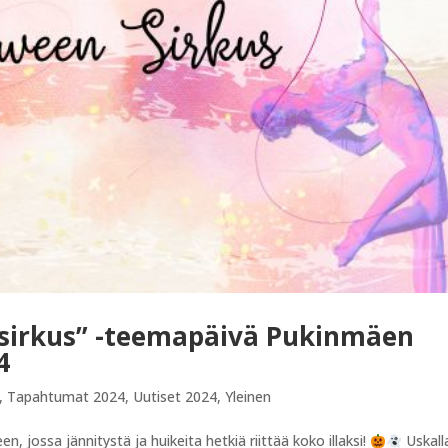
 sirkus” -teemapäivä Pukinmäen
4
,
Tapahtumat 2024
,
Uutiset 2024
,
Yleinen
 jossa jännitystä ja huikeita hetkiä riittää koko illaksi!
Uskall