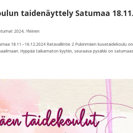
lun taidenäyttely Satumaa 18.11
htumat 2024
,
Yleinen
umaa 18.11.–16.12.2024 Ratavallintie 2 Pukinmäen kuvataidekoulu o
aailmaan. Hyppää taikamaton kyytiin, seuraava pysäkki on satumaas