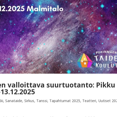
n valloittava suurtuotanto: Pikku
–13.12.2025
ki
,
Sanataide
,
Sirkus
,
Tanssi
,
Tapahtumat 2025
,
Teatteri
,
Uutiset 20