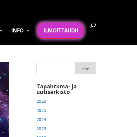
INFO
ILMOITTAUDU
Tapahtuma- ja
uutisarkisto
2026
2025
2024
2023