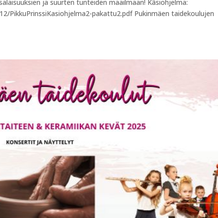
alaisuuksien ja suurten tunteiden maailmaan! Käsiohjelma:
/12/PikkuPrinssiKasiohjelma2-pakattu2.pdf Pukinmäen taidekoulujen