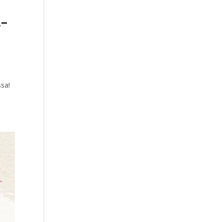
.–
n
sa!