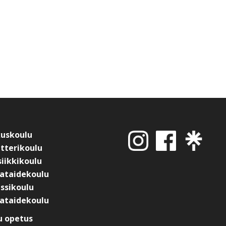
kuskoulu
tterikoulu
iikkikoulu
ataidekoulu
ssikoulu
ataidekoulu
 opetus