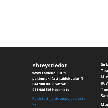
Yhteystiedot
Sir
Tea
www.taidekoulut.fi
Mus
pukinmaki (at) taidekoulut.fi
Kuv
044 988 8857 rehtori
Tan
044 986 5059 toimisto
San
Rekisteri- ja tietosuojaseloste
>>
Muu