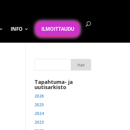
INFO
ILMOITTAUDU
Tapahtuma- ja
uutisarkisto
2026
2025
2024
2023