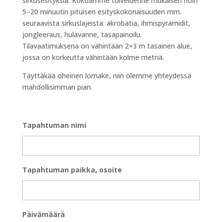
sirkusesityksiä. Kokoamme toiveidenne mukaisen noin
5–20 minuutin pituisen esityskokonaisuuden mm.
seuraavista sirkuslajeista: akrobatia, ihmispyramidit,
jongleeraus, hulavanne, tasapainoilu.
Tilavaatimuksena on vähintään 2×3 m tasainen alue,
jossa on korkeutta vähintään kolme metriä.
Täyttäkää oheinen lomake, niin olemme yhteydessä
mahdollisimman pian.
Tapahtuman nimi
Tapahtuman paikka, osoite
Päivämäärä