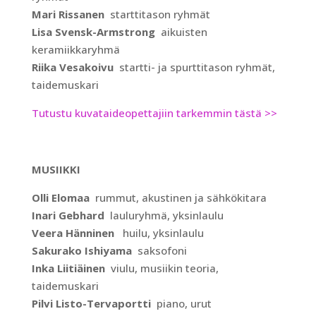
Mari Rissanen
starttitason ryhmät
Lisa Svensk-Armstrong
aikuisten
keramiikkaryhmä
Riika Vesakoivu
startti- ja spurttitason ryhmät,
taidemuskari
Tutustu kuvataideopettajiin tarkemmin tästä >>
MUSIIKKI
Olli Elomaa
rummut, akustinen ja sähkökitara
Inari Gebhard
lauluryhmä, yksinlaulu
Veera Hänninen
huilu, yksinlaulu
Sakurako Ishiyama
saksofoni
Inka Liitiäinen
viulu, musiikin teoria,
taidemuskari
Pilvi Listo-Tervaportti
piano, urut