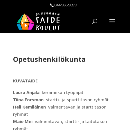
044 986 5059
Opetushenkilökunta
KUVATAIDE
Laura Anjala
keramiikan työpajat
Tiina Forsman
startti- ja spurttitason ryhmät
Heli Kemiläinen
valmentavan ja starttitason
ryhmät
Maie Mei
valmentavan, startti- ja taitotason
ryhmät