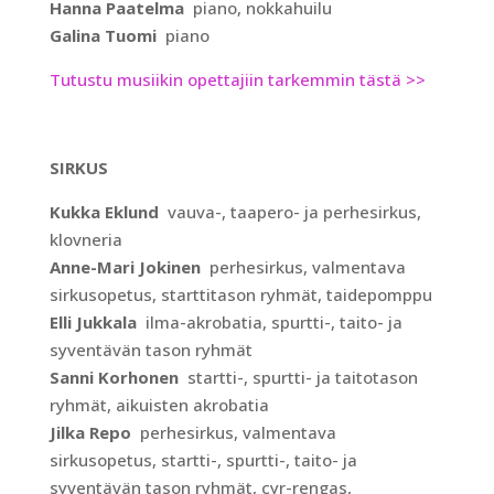
Hanna Paatelma
piano, nokkahuilu
Galina Tuomi
piano
Tutustu musiikin opettajiin tarkemmin tästä >>
SIRKUS
Kukka Eklund
vauva-, taapero- ja perhesirkus,
klovneria
Anne-Mari Jokinen
perhesirkus, valmentava
sirkusopetus, starttitason ryhmät, taidepomppu
Elli Jukkala
ilma-akrobatia, spurtti-, taito- ja
syventävän tason ryhmät
Sanni Korhonen
startti-, spurtti- ja taitotason
ryhmät, aikuisten akrobatia
Jilka Repo
perhesirkus, valmentava
sirkusopetus, startti-, spurtti-, taito- ja
syventävän tason ryhmät, cyr-rengas,