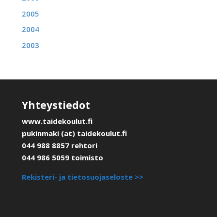
2005
2004
2003
Yhteystiedot
www.taidekoulut.fi
pukinmaki (at) taidekoulut.fi
044 988 8857 rehtori
044 986 5059 toimisto
Rekisteri- ja tietosuojaseloste >>