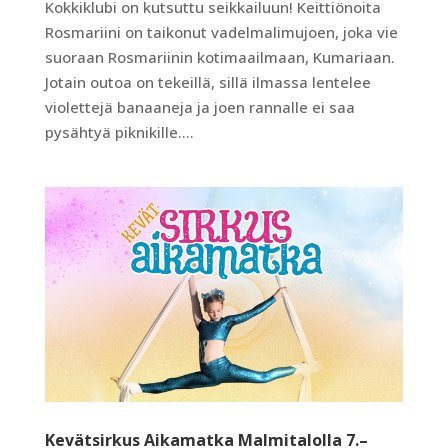
Kokkiklubi on kutsuttu seikkailuun! Keittiönoita
Rosmariini on taikonut vadelmalimujoen, joka vie
suoraan Rosmariinin kotimaailmaan, Kumariaan.
Jotain outoa on tekeillä, sillä ilmassa lentelee
violettejä banaaneja ja joen rannalle ei saa
pysähtyä piknikille....
Kevätsirkus Aikamatka Malmitalolla 7.–