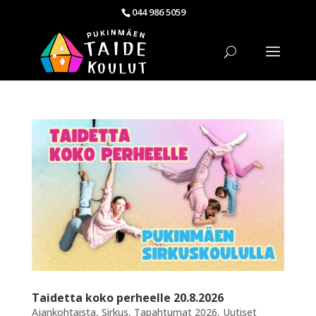
044 986 5059
Taidetta koko perheelle 20.8.2026
Ajankohtaista
,
Sirkus
,
Tapahtumat 2026
,
Uutiset