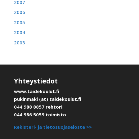
2007
2006
2005
2004
2003
Yhteystiedot
www.taidekoulut.fi
pukinmaki (at) taidekoulut.fi
044 988 8857 rehtori
044 986 5059 toimisto
Rekisteri- ja tietosuojaseloste >>