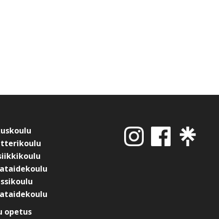
kuskoulu
tterikoulu
iikkikoulu
ataidekoulu
ssikoulu
ataidekoulu
 opetus