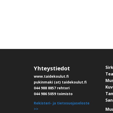
Yhteystiedot
Sir
Tea
www.taidekoulut.fi
Mus
pukinmaki (at) taidekoulut.fi
Kuv
044 988 8857 rehtori
Tan
044 986 5059 toimisto
San
Rekisteri- ja tietosuojaseloste
>>
Muu