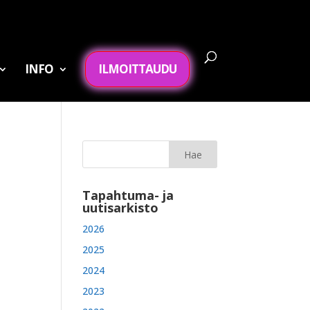
INFO
ILMOITTAUDU
Tapahtuma- ja
uutisarkisto
2026
2025
2024
2023