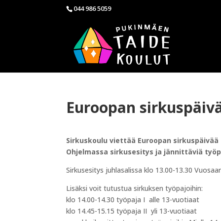
044 986 5059
Euroopan sirkuspäivä
Sirkuskoulu viettää Euroopan sirkuspäivää la
Ohjelmassa sirkusesitys ja jännittäviä työpa
Sirkusesitys juhlasalissa klo 13.00-13.30 Vuosaar
Lisäksi voit tutustua sirkuksen työpajoihin:
klo 14.00-14.30 työpaja I alle 13-vuotiaat
klo 14.45-15.15 työpaja II yli 13-vuotiaat