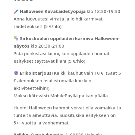
Halloween Kuvataidetyöpaja
klo 18:30-19:30
Anna luovuutesi virrata ja loihdi karmivat
taideteokset! (5 €/hlö)
Sirkuskoulun oppilaiden karmiva Halloween-
näytös
klo 20:30-21:00
Pidä penkistäsi kiinni, kun oppilaiden huimat
esitykset täyttävät illan! (5 €/hlö)
Erikoistarjous!
Kaikki kauhut vain 10 €! (Saat 5
€ alennuksen osallistumalla kaikkiin
aktiviteetteihin!)
Maksu kätevästi MobilePayllä paikan päällä.
Huom! Halloween hahmot voivat olla voimakkaita
tunteita aiheuttavia. Suositusikä esitykseen on
5+ -vuotta ja vanhemmat.
Paikka:
Ohrahuhdantie 4, 00680 Helsinki