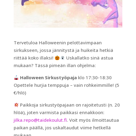
Tervetuloa Halloweenin pelottavimpaan
sirkukseen, jossa jännitystä ja huikeita hetkiä
riittää koko illaksi!
Uskallatko sinä astua
mukaan? Tässä pimeän illan ohjelma:
Halloween Sirkustyöpaja
klo 17:30-18:30
Opettele hurjia temppuja – vain rohkeimmille! (5
€/hlö)
Paikkoja sirkustyöpajaan on rajoitetusti (n. 20
hlöä), joten varmista paikkasi ennakkoon:
jilka.repo@taidekoulut.fi
. Voit myös ilmoittautua
paikan päällä, jos uskaltaudut viime hetkellä
mukaan…