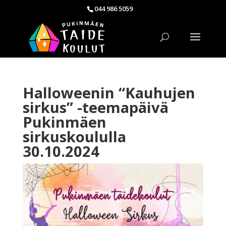
044 986 5059
Halloweenin “Kauhujen
sirkus” -teemapäivä
Pukinmäen
sirkuskoululla
30.10.2024