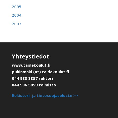
2005
2004
2003
Yhteystiedot
www.taidekoulut.fi
pukinmaki (at) taidekoulut.fi
044 988 8857 rehtori
044 986 5059 toimisto
Rekisteri- ja tietosuojaseloste >>