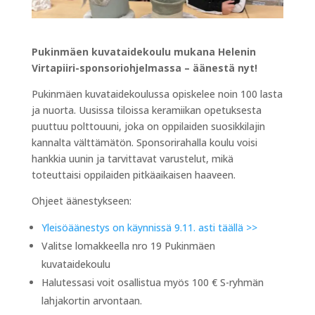
Pukinmäen kuvataidekoulu mukana Helenin
Virtapiiri-sponsoriohjelmassa – äänestä nyt!
Pukinmäen kuvataidekoulussa opiskelee noin 100 lasta
ja nuorta. Uusissa tiloissa keramiikan opetuksesta
puuttuu polttouuni, joka on oppilaiden suosikkilajin
kannalta välttämätön. Sponsorirahalla koulu voisi
hankkia uunin ja tarvittavat varustelut, mikä
toteuttaisi oppilaiden pitkäaikaisen haaveen.
Ohjeet äänestykseen:
Yleisöäänestys on käynnissä 9.11. asti täällä >>
Valitse lomakkeella nro 19 Pukinmäen
kuvataidekoulu
Halutessasi voit osallistua myös 100 € S-ryhmän
lahjakortin arvontaan.