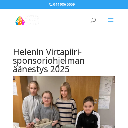
044 986 5059
Helenin Virtapiiri-
sponsoriohjelman
äänestys 2025