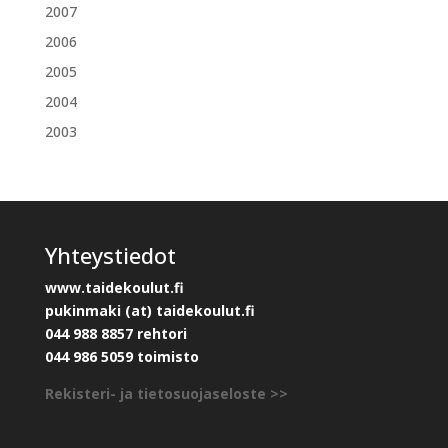
2007
2006
2005
2004
2003
Yhteystiedot
www.taidekoulut.fi
pukinmaki (at) taidekoulut.fi
044 988 8857 rehtori
044 986 5059 toimisto
Rekisteri- ja tietosuojaseloste >>