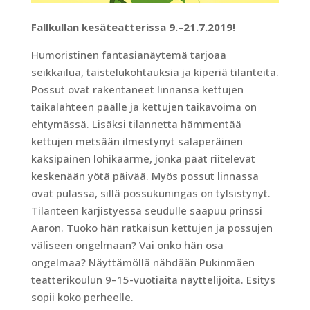
Fallkullan kesäteatterissa 9.–21.7.2019!
Humoristinen fantasianäytemä tarjoaa
seikkailua, taistelukohtauksia ja kiperiä tilanteita.
Possut ovat rakentaneet linnansa kettujen
taikalähteen päälle ja kettujen taikavoima on
ehtymässä. Lisäksi tilannetta hämmentää
kettujen metsään ilmestynyt salaperäinen
kaksipäinen lohikäärme, jonka päät riitelevät
keskenään yötä päivää. Myös possut linnassa
ovat pulassa, sillä possukuningas on tylsistynyt.
Tilanteen kärjistyessä seudulle saapuu prinssi
Aaron. Tuoko hän ratkaisun kettujen ja possujen
väliseen ongelmaan? Vai onko hän osa
ongelmaa? Näyttämöllä nähdään Pukinmäen
teatterikoulun 9–15-vuotiaita näyttelijöitä. Esitys
sopii koko perheelle.