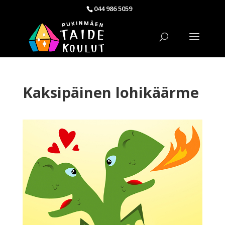
044 986 5059
Kaksipäinen lohikäärme