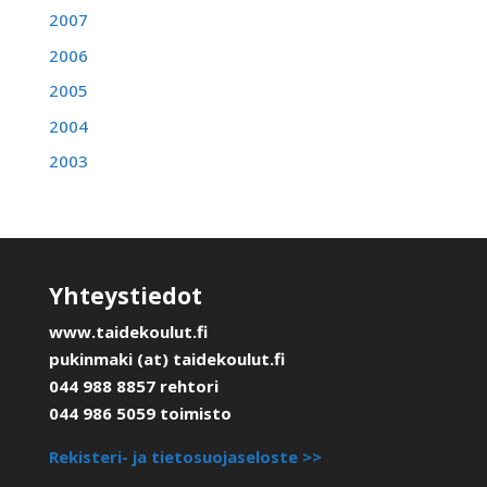
2007
2006
2005
2004
2003
Yhteystiedot
www.taidekoulut.fi
pukinmaki (at) taidekoulut.fi
044 988 8857 rehtori
044 986 5059 toimisto
Rekisteri- ja tietosuojaseloste >>