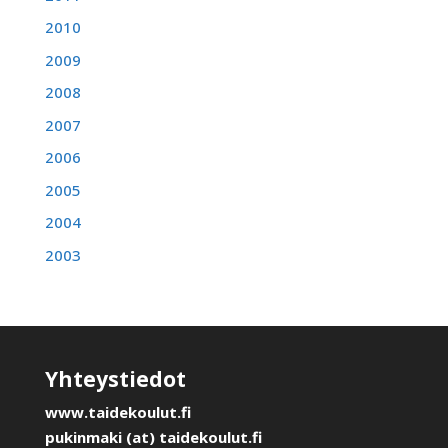
2010
2009
2008
2007
2006
2005
2004
2003
Yhteystiedot
www.taidekoulut.fi
pukinmaki (at) taidekoulut.fi