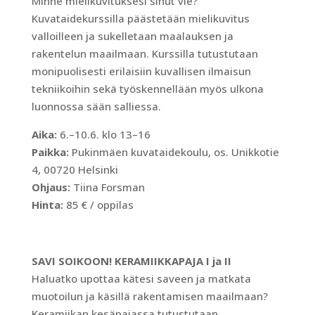
Minne mielikuvituksesi sinut vie?
Kuvataidekurssilla päästetään mielikuvitus
valloilleen ja sukelletaan maalauksen ja
rakentelun maailmaan. Kurssilla tutustutaan
monipuolisesti erilaisiin kuvallisen ilmaisun
tekniikoihin sekä työskennellään myös ulkona
luonnossa sään salliessa.
Aika:
6.–10.6. klo 13–16
Paikka:
Pukinmäen kuvataidekoulu, os. Unikkotie
4, 00720 Helsinki
Ohjaus:
Tiina Forsman
Hinta:
85 € / oppilas
SAVI SOIKOON! KERAMIIKKAPAJA I ja II
Haluatko upottaa kätesi saveen ja matkata
muotoilun ja käsillä rakentamisen maailmaan?
Keramiikan kesäpajassa tutustutaan