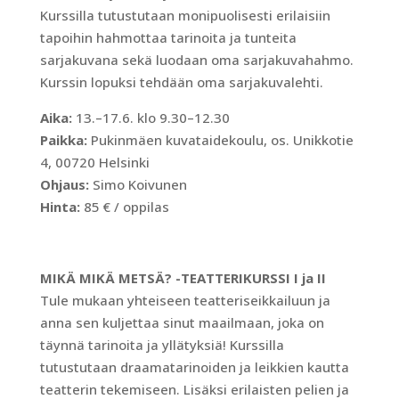
Kurssilla tutustutaan monipuolisesti erilaisiin
tapoihin hahmottaa tarinoita ja tunteita
sarjakuvana sekä luodaan oma sarjakuvahahmo.
Kurssin lopuksi tehdään oma sarjakuvalehti.
Aika:
13.–17.6. klo 9.30–12.30
Paikka:
Pukinmäen kuvataidekoulu, os. Unikkotie
4, 00720 Helsinki
Ohjaus:
Simo Koivunen
Hinta:
85 € / oppilas
MIKÄ MIKÄ METSÄ? -TEATTERIKURSSI I ja II
Tule mukaan yhteiseen teatteriseikkailuun ja
anna sen kuljettaa sinut maailmaan, joka on
täynnä tarinoita ja yllätyksiä! Kurssilla
tutustutaan draamatarinoiden ja leikkien kautta
teatterin tekemiseen. Lisäksi erilaisten pelien ja