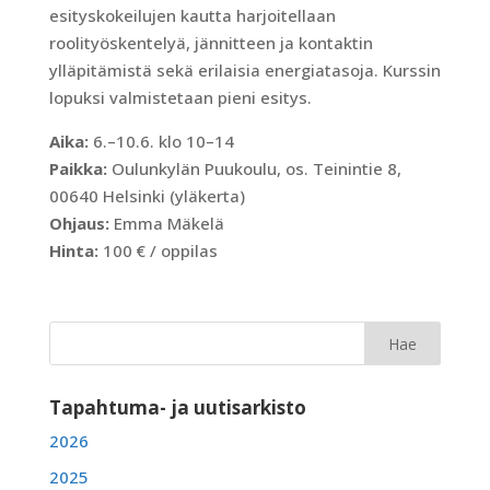
esityskokeilujen kautta harjoitellaan
roolityöskentelyä, jännitteen ja kontaktin
ylläpitämistä sekä erilaisia energiatasoja. Kurssin
lopuksi valmistetaan pieni esitys.
Aika:
6.–10.6. klo 10–14
Paikka:
Oulunkylän Puukoulu, os. Teinintie 8,
00640 Helsinki (yläkerta)
Ohjaus:
Emma Mäkelä
Hinta:
100 € / oppilas
Tapahtuma- ja uutisarkisto
2026
2025