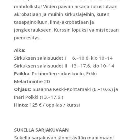
mahdollista! Viiden päivän aikana tutustutaan
akrobatiaan ja muihin sirkuslajeihin, kuten
tasapainoiluun, ilma-akrobatiaan ja
jongleeraukseen. Kurssin lopuksi valmistetaan
pieni esitys.
Aika:
Sirkuksen salaisuudet I 6.–10.6. klo 10–14
Sirkuksen salaisuudet II 13.–17.6. klo 10–14
Paikka:
Pukinmäen sirkuskoulu, Erkki
Melartinintie 2D
Ohjaus:
Susanna Keski-Kohtamäki (6.–10.6.) ja
Inari Pölkki (13.–17.6.)
Hinta:
125 € / oppilas / kurssi
SUKELLA SARJAKUVAAN
Sukella sarjakuvan jännittävään maailmaan!