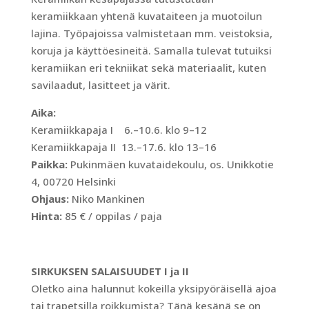
keramiikkaan yhtenä kuvataiteen ja muotoilun
lajina. Työpajoissa valmistetaan mm. veistoksia,
koruja ja käyttöesineitä. Samalla tulevat tutuiksi
keramiikan eri tekniikat sekä materiaalit, kuten
savilaadut, lasitteet ja värit.
Aika:
Keramiikkapaja I 6.–10.6. klo 9–12
Keramiikkapaja II 13.–17.6. klo 13–16
Paikka:
Pukinmäen kuvataidekoulu, os. Unikkotie
4, 00720 Helsinki
Ohjaus:
Niko Mankinen
Hinta:
85 € / oppilas / paja
SIRKUKSEN SALAISUUDET I ja II
Oletko aina halunnut kokeilla yksipyöräisellä ajoa
tai trapetsilla roikkumista? Tänä kesänä se on