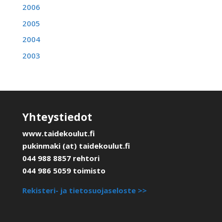
2006
2005
2004
2003
Yhteystiedot
www.taidekoulut.fi
pukinmaki (at) taidekoulut.fi
044 988 8857 rehtori
044 986 5059 toimisto
Rekisteri- ja tietosuojaseloste >>