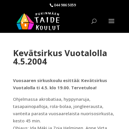
044 986 5059
Kevätsirkus Vuotalolla
4.5.2004
Vuosaaren sirkuskoulu esittää: Kevätsirkus
Vuotalolla ti 4.5. klo 19.00. Tervetuloa!
Ohjelmassa akrobatiaa, hyppynaruja,
tasapainopalloja, rola-bolaa, jongleerausta,
vanteita parasta vuosaarelaista nuorisosirkusta,
kesto 45 min.
Ohjaus: Ida Mäki ja Zoja Helminen, Anne Virta