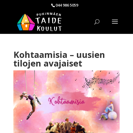
044 986 5059
Kohtaamisia – uusien
tilojen avajaiset