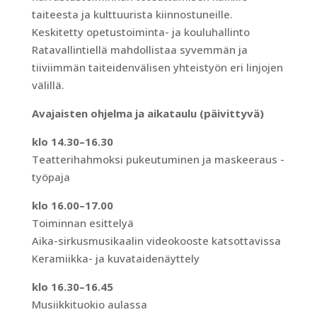
taiteesta ja kulttuurista kiinnostuneille.
Keskitetty opetustoiminta- ja kouluhallinto
Ratavallintiellä mahdollistaa syvemmän ja
tiiviimmän taiteidenvälisen yhteistyön eri linjojen
välillä.
Avajaisten ohjelma ja aikataulu (päivittyvä)
klo 14.30–16.30
Teatterihahmoksi pukeutuminen ja maskeeraus -
työpaja
klo 16.00–17.00
Toiminnan esittelyä
Aika-sirkusmusikaalin videokooste katsottavissa
Keramiikka- ja kuvataidenäyttely
klo 16.30–16.45
Musiikkituokio aulassa