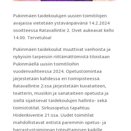
Pukinmäen taidekoulujen uusien toimitilojen
avajaisia vietetään ystävänpäivänä 14.2.2024
osoitteessa Ratavallintie 2. Ovet aukeavat kello
14.00. Tervetuloa!
Pukinmäen taidekoulut muuttivat vanhoista ja
nykyisiin tarpeisiin riittämättömistä tiloistaan
Pukinmäellä uusiin toimitiloihin
vuodenvaihteessa 2024. Opetustoimintaa
järjestetään kahdessa eri toimipisteessä.
Ratavallintie 2:ssa järjestetään kuvataiteen,
teatterin, musiikin ja sanataiteen opetusta ja
siellä sijaitsevat taidekoulujen hallinto- sekä
toimistotilat. Sirkusopetus tapahtuu
Hiidenkiventie 21:ssa. Uudet toimitilat
mahdollistavat entistä paremmin opetus- ja
harrastustoiminnan toteuttamisen kaikille