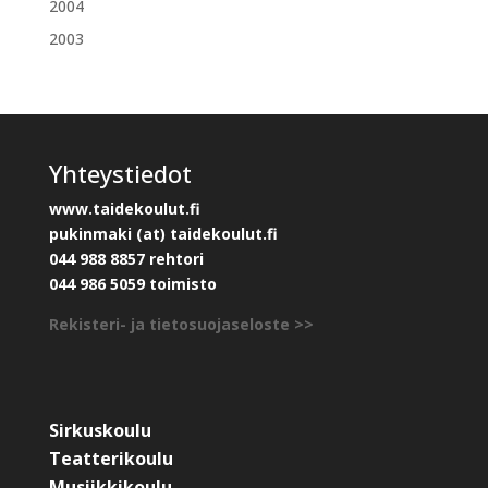
2004
2003
Yhteystiedot
www.taidekoulut.fi
pukinmaki (at) taidekoulut.fi
044 988 8857 rehtori
044 986 5059 toimisto
Rekisteri- ja tietosuojaseloste >>
Sirkuskoulu
Teatterikoulu
Musiikkikoulu