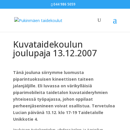
044 986 5059
Kuvataidekoulun
joulupaja 13.12.2007
Tänä jouluna siirrymme luomusta
piparintuoksuisen kineettisen taiteen
jalanjäljille. Eli luvassa on värikylläisiä
piparimobileita taidetalon kuvataideryhmien
yhteisessä työpajassa, johon oppilaat
perheenjäsenineen voivat osallistua. Tervetuloa
Lucian päivänä 13.12. klo 17-19 Taidetalolle
Unikkotie 4.
Jouluisen työskentelyn, yhdessäolon ja tarjoilun