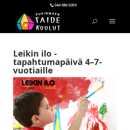
044 986 5059
Leikin ilo -
tapahtumapäivä 4–7-
vuotiaille