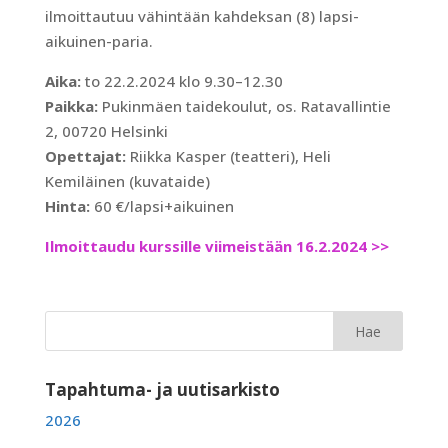
ilmoittautuu vähintään kahdeksan (8) lapsi-
aikuinen-paria.
Aika:
to 22.2.2024 klo 9.30–12.30
Paikka:
Pukinmäen taidekoulut, os. Ratavallintie
2, 00720 Helsinki
Opettajat:
Riikka Kasper (teatteri), Heli
Kemiläinen (kuvataide)
Hinta:
60 €/lapsi+aikuinen
Ilmoittaudu kurssille viimeistään 16.2.2024 >>
Tapahtuma- ja uutisarkisto
2026