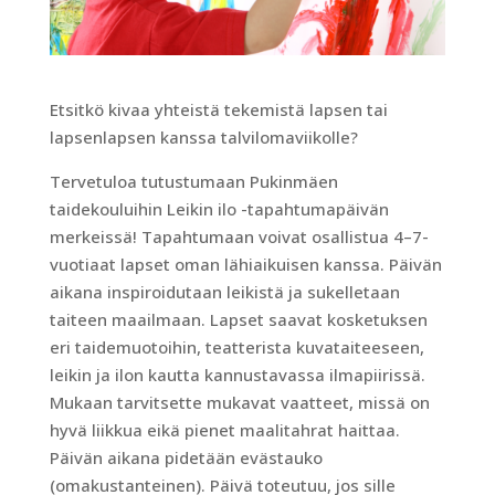
Etsitkö kivaa yhteistä tekemistä lapsen tai
lapsenlapsen kanssa talvilomaviikolle?
Tervetuloa tutustumaan Pukinmäen
taidekouluihin Leikin ilo -tapahtumapäivän
merkeissä! Tapahtumaan voivat osallistua 4–7-
vuotiaat lapset oman lähiaikuisen kanssa. Päivän
aikana inspiroidutaan leikistä ja sukelletaan
taiteen maailmaan. Lapset saavat kosketuksen
eri taidemuotoihin, teatterista kuvataiteeseen,
leikin ja ilon kautta kannustavassa ilmapiirissä.
Mukaan tarvitsette mukavat vaatteet, missä on
hyvä liikkua eikä pienet maalitahrat haittaa.
Päivän aikana pidetään evästauko
(omakustanteinen). Päivä toteutuu, jos sille