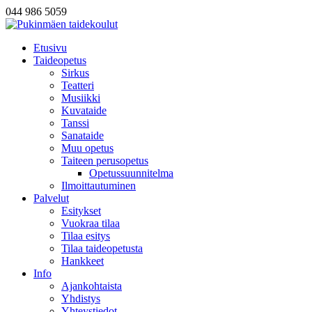
044 986 5059
Etusivu
Taideopetus
Sirkus
Teatteri
Musiikki
Kuvataide
Tanssi
Sanataide
Muu opetus
Taiteen perusopetus
Opetussuunnitelma
Ilmoittautuminen
Palvelut
Esitykset
Vuokraa tilaa
Tilaa esitys
Tilaa taideopetusta
Hankkeet
Info
Ajankohtaista
Yhdistys
Yhteystiedot