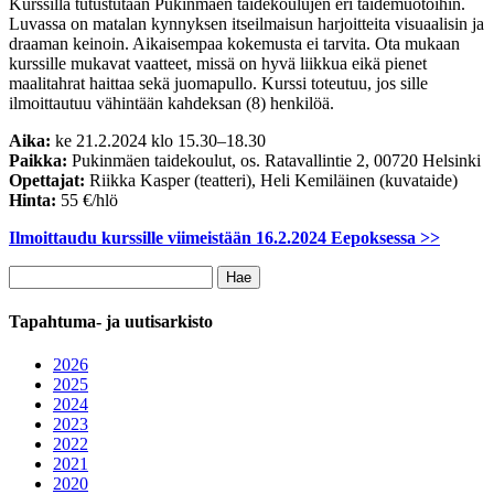
Kurssilla tutustutaan Pukinmäen taidekoulujen eri taidemuotoihin.
Luvassa on matalan kynnyksen itseilmaisun harjoitteita visuaalisin ja
draaman keinoin. Aikaisempaa kokemusta ei tarvita. Ota mukaan
kurssille mukavat vaatteet, missä on hyvä liikkua eikä pienet
maalitahrat haittaa sekä juomapullo. Kurssi toteutuu, jos sille
ilmoittautuu vähintään kahdeksan (8) henkilöä.
Aika:
ke 21.2.2024 klo 15.30–18.30
Paikka:
Pukinmäen taidekoulut, os. Ratavallintie 2, 00720 Helsinki
Opettajat:
Riikka Kasper (teatteri), Heli Kemiläinen (kuvataide)
Hinta:
55 €/hlö
Ilmoittaudu kurssille viimeistään 16.2.2024 Eepoksessa >>
Haku:
Tapahtuma- ja uutisarkisto
2026
2025
2024
2023
2022
2021
2020