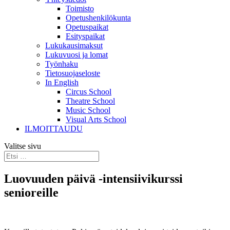
Toimisto
Opetushenkilökunta
Opetuspaikat
Esityspaikat
Lukukausimaksut
Lukuvuosi ja lomat
Työnhaku
Tietosuojaseloste
In English
Circus School
Theatre School
Music School
Visual Arts School
ILMOITTAUDU
Valitse sivu
Luovuuden päivä -intensiivikurssi
senioreille