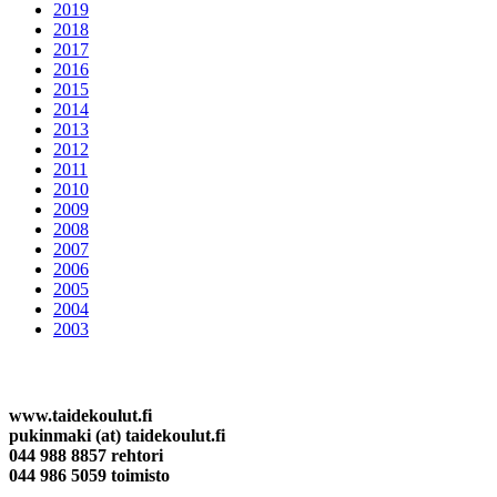
2019
2018
2017
2016
2015
2014
2013
2012
2011
2010
2009
2008
2007
2006
2005
2004
2003
Yhteystiedot
www.taidekoulut.fi
pukinmaki (at) taidekoulut.fi
044 988 8857 rehtori
044 986 5059 toimisto