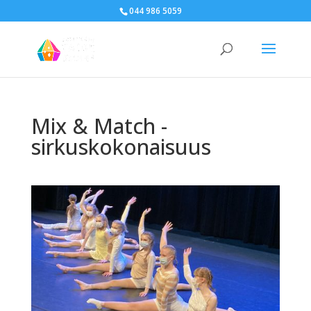
044 986 5059
Mix & Match -
sirkuskokonaisuus