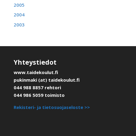
2005
2004
2003
Yhteystiedot
www.taidekoulut.fi
pukinmaki (at) taidekoulut.fi
044 988 8857 rehtori
044 986 5059 toimisto
Rekisteri- ja tietosuojaseloste >>