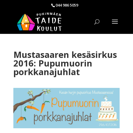
044 986 5059
Mustasaaren kesäsirkus
2016: Pupumuorin
porkkanajuhlat