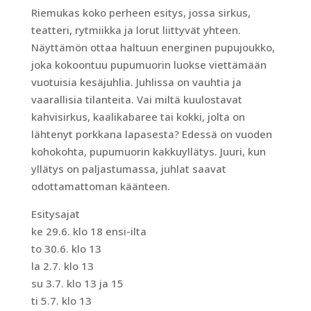
Riemukas koko perheen esitys, jossa sirkus,
teatteri, rytmiikka ja lorut liittyvät yhteen.
Näyttämön ottaa haltuun energinen pupujoukko,
joka kokoontuu pupumuorin luokse viettämään
vuotuisia kesäjuhlia. Juhlissa on vauhtia ja
vaarallisia tilanteita. Vai miltä kuulostavat
kahvisirkus, kaalikabaree tai kokki, jolta on
lähtenyt porkkana lapasesta? Edessä on vuoden
kohokohta, pupumuorin kakkuyllätys. Juuri, kun
yllätys on paljastumassa, juhlat saavat
odottamattoman käänteen.
Esitysajat
ke 29.6. klo 18 ensi-ilta
to 30.6. klo 13
la 2.7. klo 13
su 3.7. klo 13 ja 15
ti 5.7. klo 13