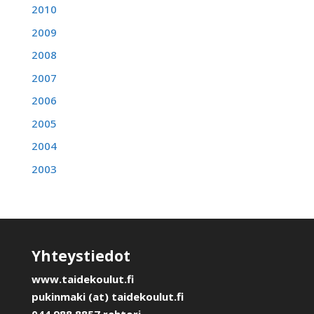
2010
2009
2008
2007
2006
2005
2004
2003
Yhteystiedot
www.taidekoulut.fi
pukinmaki (at) taidekoulut.fi
044 988 8857 rehtori