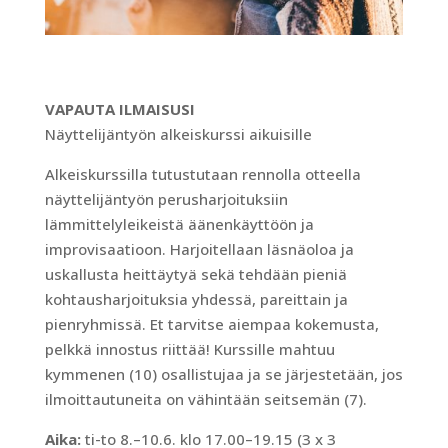
VAPAUTA ILMAISUSI
Näyttelijäntyön alkeiskurssi aikuisille
Alkeiskurssilla tutustutaan rennolla otteella
näyttelijäntyön perusharjoituksiin
lämmittelyleikeistä äänenkäyttöön ja
improvisaatioon. Harjoitellaan läsnäoloa ja
uskallusta heittäytyä sekä tehdään pieniä
kohtausharjoituksia yhdessä, pareittain ja
pienryhmissä. Et tarvitse aiempaa kokemusta,
pelkkä innostus riittää! Kurssille mahtuu
kymmenen (10) osallistujaa ja se järjestetään, jos
ilmoittautuneita on vähintään seitsemän (7).
Aika:
ti-to 8.–10.6. klo 17.00–19.15 (3 x 3