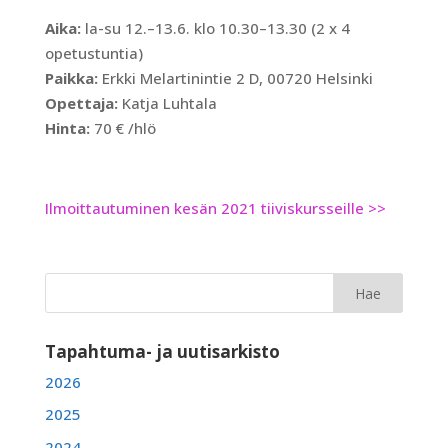
Aika:
la-su 12.–13.6. klo 10.30–13.30 (2 x 4
opetustuntia)
Paikka:
Erkki Melartinintie 2 D, 00720 Helsinki
Opettaja:
Katja Luhtala
Hinta:
70 € /hlö
Ilmoittautuminen kesän 2021 tiiviskursseille >>
Tapahtuma- ja uutisarkisto
2026
2025
2024