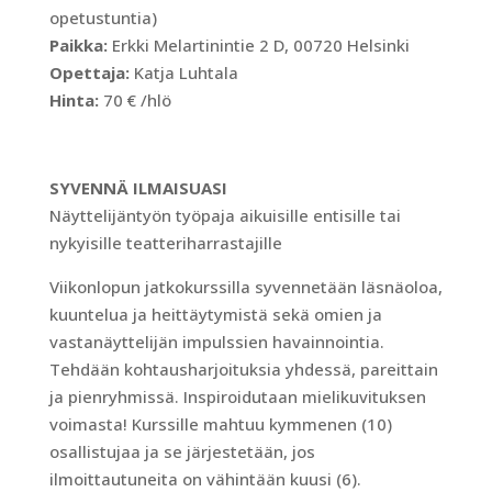
opetustuntia)
Paikka:
Erkki Melartinintie 2 D, 00720 Helsinki
Opettaja:
Katja Luhtala
Hinta:
70 € /hlö
SYVENNÄ ILMAISUASI
Näyttelijäntyön työpaja aikuisille entisille tai
nykyisille teatteriharrastajille
Viikonlopun jatkokurssilla syvennetään läsnäoloa,
kuuntelua ja heittäytymistä sekä omien ja
vastanäyttelijän impulssien havainnointia.
Tehdään kohtausharjoituksia yhdessä, pareittain
ja pienryhmissä. Inspiroidutaan mielikuvituksen
voimasta! Kurssille mahtuu kymmenen (10)
osallistujaa ja se järjestetään, jos
ilmoittautuneita on vähintään kuusi (6).