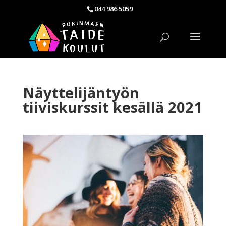
044 986 5059
Näyttelijäntyön
tiiviskurssit kesällä 2021