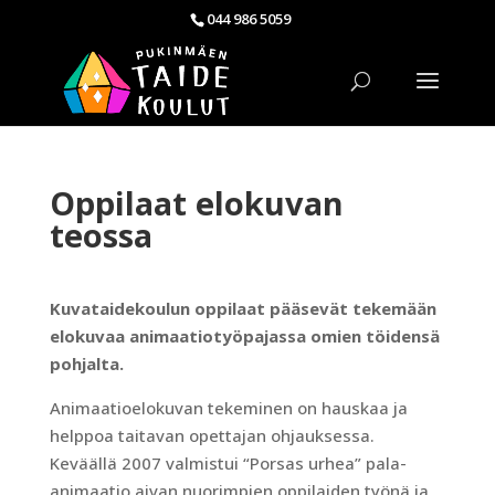
044 986 5059
Oppilaat elokuvan
teossa
Kuvataidekoulun oppilaat pääsevät tekemään
elokuvaa animaatiotyöpajassa omien töidensä
pohjalta.
Animaatioelokuvan tekeminen on hauskaa ja
helppoa taitavan opettajan ohjauksessa.
Keväällä 2007 valmistui “Porsas urhea” pala-
animaatio aivan nuorimpien oppilaiden työnä ja