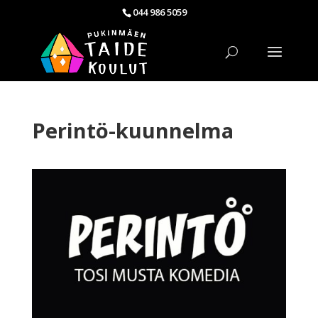
044 986 5059
Perintö-kuunnelma