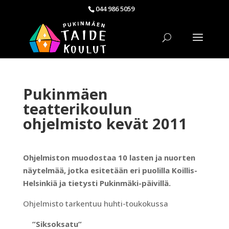
044 986 5059
Pukinmäen
teatterikoulun
ohjelmisto kevät 2011
Ohjelmiston muodostaa 10 lasten ja nuorten
näytelmää, jotka esitetään eri puolilla Koillis-
Helsinkiä ja tietysti Pukinmäki-päivillä.
Ohjelmisto tarkentuu huhti-toukokussa
”Siksoksatu”