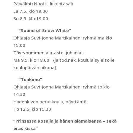
Päiväkoti Nuotti, liikuntasali
La 7.5. klo 19.00
Su 8.5. klo 19.00
”Sound of Snow White”
Ohjaaja Suvi-Jonna Martikainen: ryhmä ma klo
15.00
Töyrynummen ala-aste, juhlasali
Ma 9.5. klo 18.00 (ja tod.näk. koululaisyleisölle
koulupäivän aikana)
”Tuhkimo”
Ohjaaja Suvi-Jonna Martikainen: ryhmä to klo
14.30
Hiidenkiven peruskoulu, näyttämö
To 12.5. klo 15.30
”Prinsessa Rosalia ja hänen alamaisensa – sekä
eräs kissa”