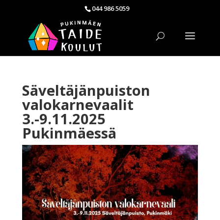
044 986 5059
Säveltäjänpuiston
valokarnevaalit
3.-9.11.2025
Pukinmäessä