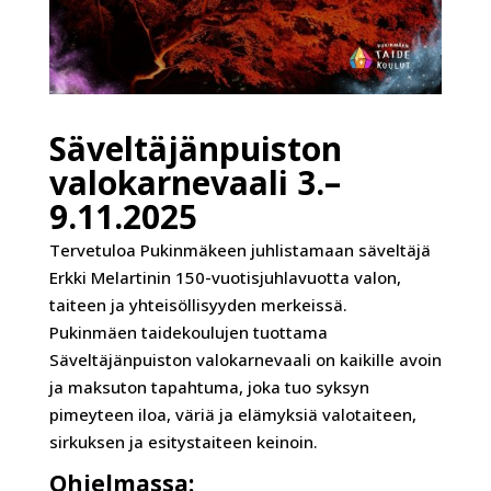
Säveltäjänpuiston
valokarnevaali 3.–
9.11.2025
Tervetuloa Pukinmäkeen juhlistamaan säveltäjä
Erkki Melartinin 150-vuotisjuhlavuotta valon,
taiteen ja yhteisöllisyyden merkeissä.
Pukinmäen taidekoulujen tuottama
Säveltäjänpuiston valokarnevaali on kaikille avoin
ja maksuton tapahtuma, joka tuo syksyn
pimeyteen iloa, väriä ja elämyksiä valotaiteen,
sirkuksen ja esitystaiteen keinoin.
Ohjelmassa: