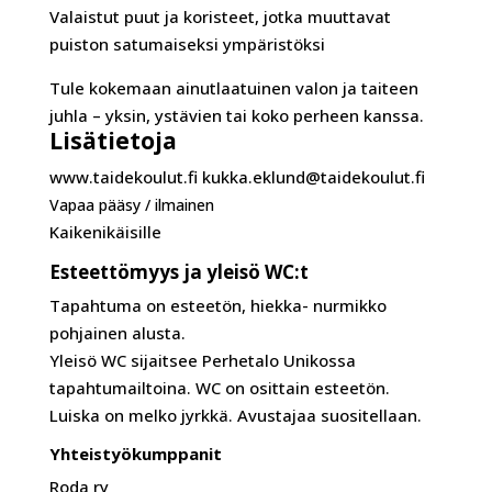
Valaistut puut ja koristeet, jotka muuttavat
puiston satumaiseksi ympäristöksi
Tule kokemaan ainutlaatuinen valon ja taiteen
juhla – yksin, ystävien tai koko perheen kanssa.
Lisätietoja
www.taidekoulut.fi kukka.eklund@taidekoulut.fi
Vapaa pääsy / ilmainen
Kaikenikäisille
Esteettömyys ja yleisö WC:t
Tapahtuma on esteetön, hiekka- nurmikko
pohjainen alusta.
Yleisö WC sijaitsee Perhetalo Unikossa
tapahtumailtoina. WC on osittain esteetön.
Luiska on melko jyrkkä. Avustajaa suositellaan.
Yhteistyökumppanit
Roda ry