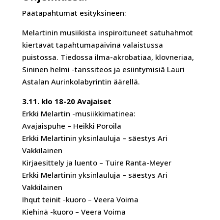
Päätapahtumat esityksineen:
Melartinin musiikista inspiroituneet satuhahmot
kiertävät tapahtumapäivinä valaistussa
puistossa. Tiedossa i
lma-akrobatiaa, klovneriaa,
Sininen helmi -tanssiteos ja esiintymisiä Lauri
Astalan Aurinkolabyrintin äärellä.
3.11. klo 18-20 Avajaiset
Erkki Melartin -musiikkimatinea:
Avajaispuhe – Heikki Poroila
Erkki Melartinin yksinlauluja – säestys Ari
Vakkilainen
Kirjaesittely ja luento – Tuire Ranta-Meyer
Erkki Melartinin yksinlauluja – säestys Ari
Vakkilainen
Ihqut teinit -kuoro – Veera Voima
Kiehinä -kuoro – Veera Voima