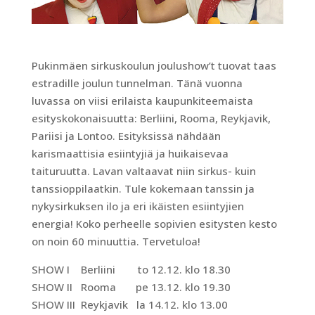
Pukinmäen sirkuskoulun joulushow’t tuovat taas
estradille joulun tunnelman. Tänä vuonna
luvassa on viisi erilaista kaupunkiteemaista
esityskokonaisuutta: Berliini, Rooma, Reykjavik,
Pariisi ja Lontoo. Esityksissä nähdään
karismaattisia esiintyjiä ja huikaisevaa
taituruutta. Lavan valtaavat niin sirkus- kuin
tanssioppilaatkin. Tule kokemaan tanssin ja
nykysirkuksen ilo ja eri ikäisten esiintyjien
energia! Koko perheelle sopivien esitysten kesto
on noin 60 minuuttia. Tervetuloa!
SHOW I Berliini to 12.12. klo 18.30
SHOW II Rooma pe 13.12. klo 19.30
SHOW III Reykjavik la 14.12. klo 13.00