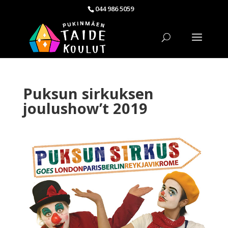
044 986 5059
Puksun sirkuksen
joulushow’t 2019