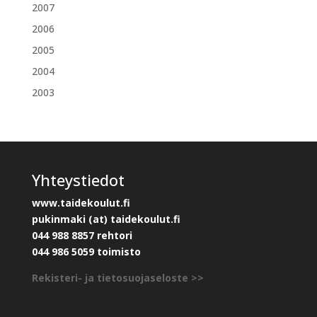
2007
2006
2005
2004
2003
Yhteystiedot
www.taidekoulut.fi
pukinmaki (at) taidekoulut.fi
044 988 8857 rehtori
044 986 5059 toimisto
Rekisteri- ja tietosuojaseloste >>