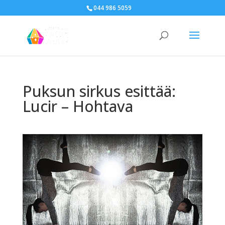
044 986 5059
Puksun sirkus esittää:
Lucir – Hohtava