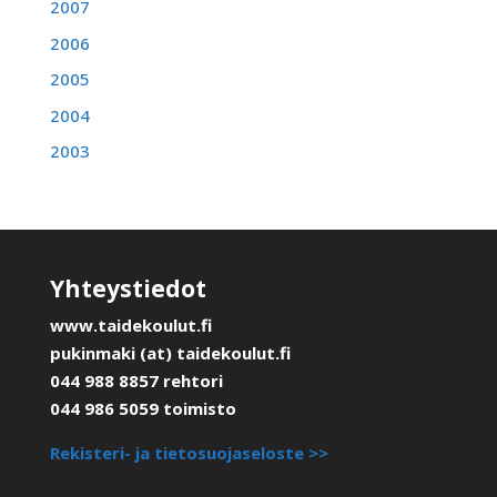
2007
2006
2005
2004
2003
Yhteystiedot
www.taidekoulut.fi
pukinmaki (at) taidekoulut.fi
044 988 8857 rehtori
044 986 5059 toimisto
Rekisteri- ja tietosuojaseloste >>