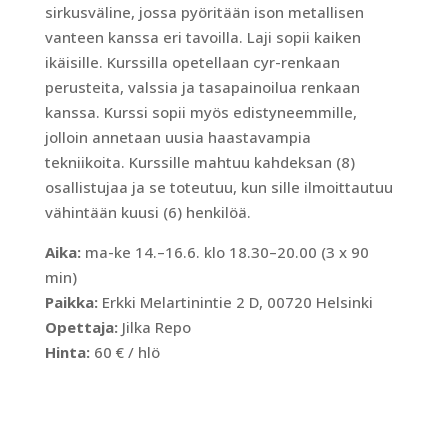
sirkusväline, jossa pyöritään ison metallisen
vanteen kanssa eri tavoilla. Laji sopii kaiken
ikäisille. Kurssilla opetellaan cyr-renkaan
perusteita, valssia ja tasapainoilua renkaan
kanssa. Kurssi sopii myös edistyneemmille,
jolloin annetaan uusia haastavampia
tekniikoita. Kurssille mahtuu kahdeksan (8)
osallistujaa ja se toteutuu, kun sille ilmoittautuu
vähintään kuusi (6) henkilöä.
Aika:
ma-ke 14.–16.6. klo 18.30–20.00 (3 x 90
min)
Paikka:
Erkki Melartinintie 2 D, 00720 Helsinki
Opettaja:
Jilka Repo
Hinta:
60 € / hlö