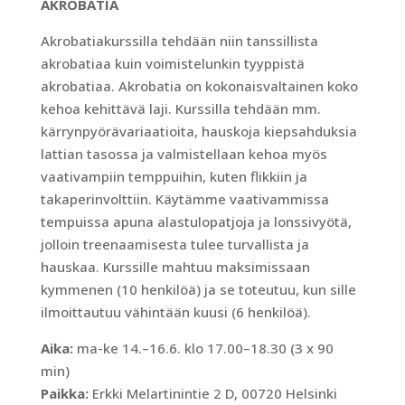
AKROBATIA
Akrobatiakurssilla tehdään niin tanssillista
akrobatiaa kuin voimistelunkin tyyppistä
akrobatiaa. Akrobatia on kokonaisvaltainen koko
kehoa kehittävä laji. Kurssilla tehdään mm.
kärrynpyörävariaatioita, hauskoja kiepsahduksia
lattian tasossa ja valmistellaan kehoa myös
vaativampiin temppuihin, kuten flikkiin ja
takaperinvolttiin. Käytämme vaativammissa
tempuissa apuna alastulopatjoja ja lonssivyötä,
jolloin treenaamisesta tulee turvallista ja
hauskaa. Kurssille mahtuu maksimissaan
kymmenen (10 henkilöä) ja se toteutuu, kun sille
ilmoittautuu vähintään kuusi (6 henkilöä).
Aika:
ma-ke 14.–16.6. klo 17.00–18.30 (3 x 90
min)
Paikka:
Erkki Melartinintie 2 D, 00720 Helsinki