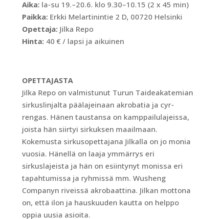
Aika:
la-su 19.–20.6. klo 9.30–10.15 (2 x 45 min)
Paikka:
Erkki Melartinintie 2 D, 00720 Helsinki
Opettaja:
Jilka Repo
Hinta:
40 € / lapsi ja aikuinen
OPETTAJASTA
Jilka Repo on valmistunut Turun Taideakatemian
sirkuslinjalta päälajeinaan akrobatia ja cyr-
rengas. Hänen taustansa on kamppailulajeissa,
joista hän siirtyi sirkuksen maailmaan.
Kokemusta sirkusopettajana Jilkalla on jo monia
vuosia. Hänellä on laaja ymmärrys eri
sirkuslajeista ja hän on esiintynyt monissa eri
tapahtumissa ja ryhmissä mm. Wusheng
Companyn riveissä akrobaattina. Jilkan mottona
on, että ilon ja hauskuuden kautta on helppo
oppia uusia asioita.