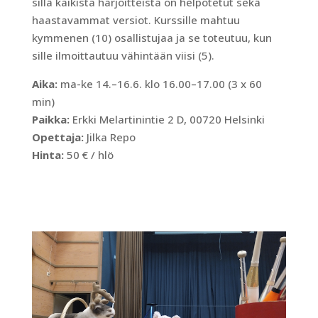
sillä kaikista harjoitteista on helpotetut sekä
haastavammat versiot. Kurssille mahtuu
kymmenen (10) osallistujaa ja se toteutuu, kun
sille ilmoittautuu vähintään viisi (5).
Aika:
ma-ke 14.–16.6. klo 16.00–17.00 (3 x 60
min)
Paikka:
Erkki Melartinintie 2 D, 00720 Helsinki
Opettaja:
Jilka Repo
Hinta:
50 € / hlö