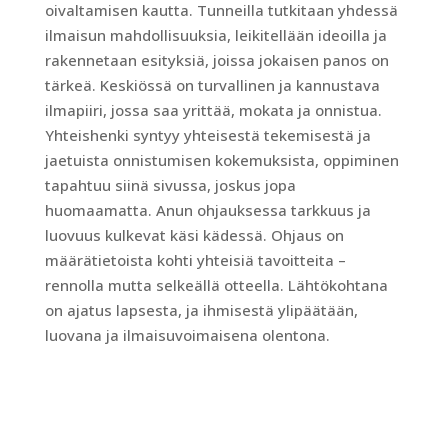
oivaltamisen kautta. Tunneilla tutkitaan yhdessä
ilmaisun mahdollisuuksia, leikitellään ideoilla ja
rakennetaan esityksiä, joissa jokaisen panos on
tärkeä. Keskiössä on turvallinen ja kannustava
ilmapiiri, jossa saa yrittää, mokata ja onnistua.
Yhteishenki syntyy yhteisestä tekemisestä ja
jaetuista onnistumisen kokemuksista, oppiminen
tapahtuu siinä sivussa, joskus jopa
huomaamatta. Anun ohjauksessa tarkkuus ja
luovuus kulkevat käsi kädessä. Ohjaus on
määrätietoista kohti yhteisiä tavoitteita –
rennolla mutta selkeällä otteella. Lähtökohtana
on ajatus lapsesta, ja ihmisestä ylipäätään,
luovana ja ilmaisuvoimaisena olentona.