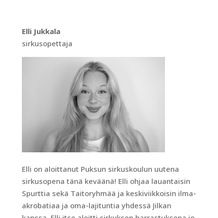
Elli Jukkala
sirkusopettaja
Elli on aloittanut Puksun sirkuskoulun uutena
sirkusopena tänä keväänä! Elli ohjaa lauantaisin
Spurttia sekä Taitoryhmää ja keskiviikkoisin ilma-
akrobatiaa ja oma-lajituntia yhdessä Jilkan
kanssa. Elli itse aloitti sirkuksen harrastuksena jo