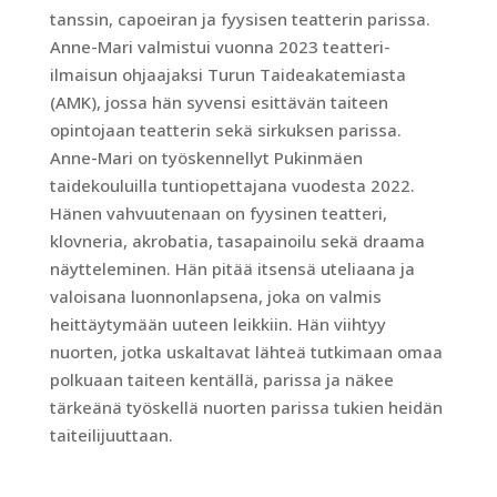
tanssin, capoeiran ja fyysisen teatterin parissa.
Anne-Mari valmistui vuonna 2023 teatteri-
ilmaisun ohjaajaksi Turun Taideakatemiasta
(AMK), jossa hän syvensi esittävän taiteen
opintojaan teatterin sekä sirkuksen parissa.
Anne-Mari on työskennellyt Pukinmäen
taidekouluilla tuntiopettajana vuodesta 2022.
Hänen vahvuutenaan on fyysinen teatteri,
klovneria, akrobatia, tasapainoilu sekä draama
näytteleminen. Hän pitää itsensä uteliaana ja
valoisana luonnonlapsena, joka on valmis
heittäytymään uuteen leikkiin. Hän viihtyy
nuorten, jotka uskaltavat lähteä tutkimaan omaa
polkuaan taiteen kentällä, parissa ja näkee
tärkeänä työskellä nuorten parissa tukien heidän
taiteilijuuttaan.