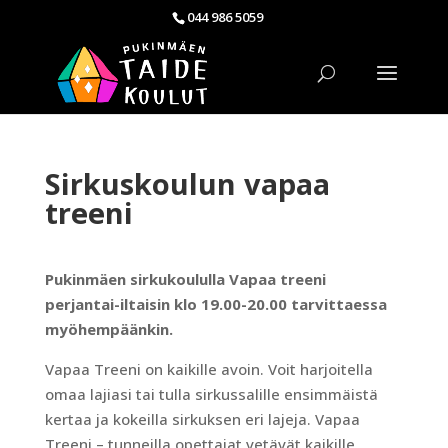
044 986 5059
Sirkuskoulun vapaa
treeni
Pukinmäen sirkukoululla Vapaa treeni
perjantai-iltaisin klo 19.00-20.00 tarvittaessa
myöhempäänkin.
Vapaa Treeni on kaikille avoin. Voit harjoitella
omaa lajiasi tai tulla sirkussalille ensimmäistä
kertaa ja kokeilla sirkuksen eri lajeja. Vapaa
Treeni – tunneilla opettajat vetävät kaikille