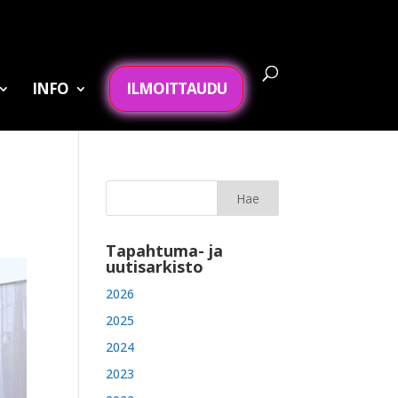
INFO
ILMOITTAUDU
Tapahtuma- ja
uutisarkisto
2026
2025
2024
2023