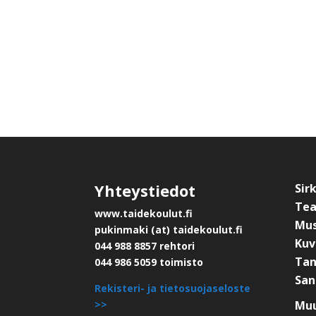
Yhteystiedot
Sir
Tea
www.taidekoulut.fi
Mus
pukinmaki (at) taidekoulut.fi
Kuv
044 988 8857 rehtori
Tan
044 986 5059 toimisto
San
Rekisteri- ja tietosuojaseloste
>>
Muu