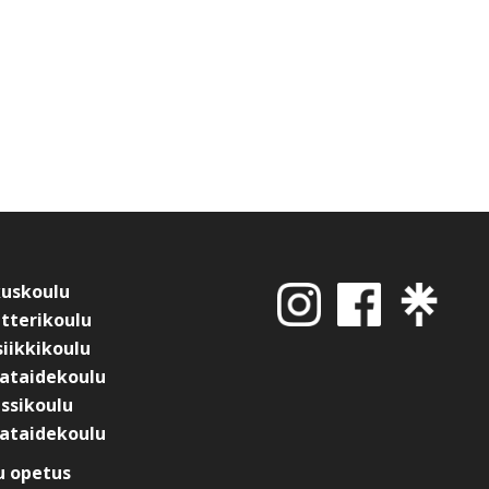
kuskoulu
tterikoulu
iikkikoulu
ataidekoulu
ssikoulu
ataidekoulu
 opetus