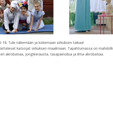
6-18. Tule näkemään ja kokemaan sirkuksen taikaa!
johdattelevat katsojat sirkuksen maailmaan. Tapahtumassa on mahdolli
uten akrobatiaa, jongleerausta, tasapainoilua ja ilma-akrobatiaa.