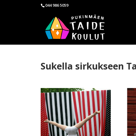
044 986 5059
Sukella sirkukseen T