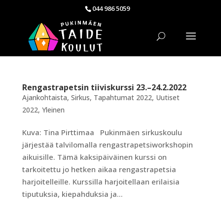
044 986 5059
Rengastrapetsin tiiviskurssi 23.–24.2.2022
Ajankohtaista
,
Sirkus
,
Tapahtumat 2022
,
Uutiset
2022
,
Yleinen
Kuva: Tina Pirttimaa Pukinmäen sirkuskoulu
järjestää talvilomalla rengastrapetsiworkshopin
aikuisille. Tämä kaksipäiväinen kurssi on
tarkoitettu jo hetken aikaa rengastrapetsia
harjoitelleille. Kurssilla harjoitellaan erilaisia
tiputuksia, kiepahduksia ja...