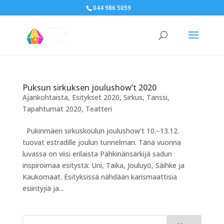
044 986 5059
Puksun sirkuksen joulushow’t 2020
Ajankohtaista
,
Esitykset 2020
,
Sirkus
,
Tanssi
,
Tapahtumat 2020
,
Teatteri
Pukinmäen sirkuskoulun joulushow’t 10.–13.12.
tuovat estradille joulun tunnelman. Tänä vuonna
luvassa on viisi erilaista Pähkinänsärkijä sadun
inspiroimaa esitystä: Uni, Taika, Jouluyö, Säihke ja
Kaukomaat. Esityksissä nähdään karismaattisia
esiintyjiä ja...