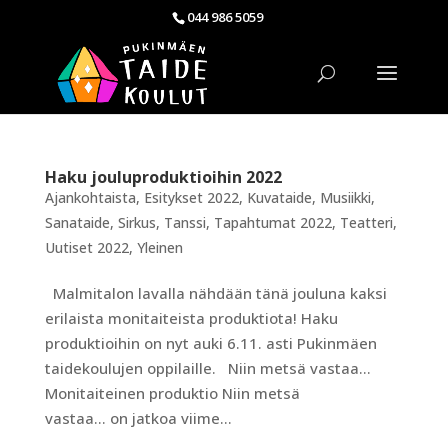
044 986 5059
Haku jouluproduktioihin 2022
Ajankohtaista
,
Esitykset 2022
,
Kuvataide
,
Musiikki
,
Sanataide
,
Sirkus
,
Tanssi
,
Tapahtumat 2022
,
Teatteri
,
Uutiset 2022
,
Yleinen
Malmitalon lavalla nähdään tänä jouluna kaksi
erilaista monitaiteista produktiota! Haku
produktioihin on nyt auki 6.11. asti Pukinmäen
taidekoulujen oppilaille. Niin metsä vastaa…
Monitaiteinen produktio Niin metsä
vastaa… on jatkoa viime...