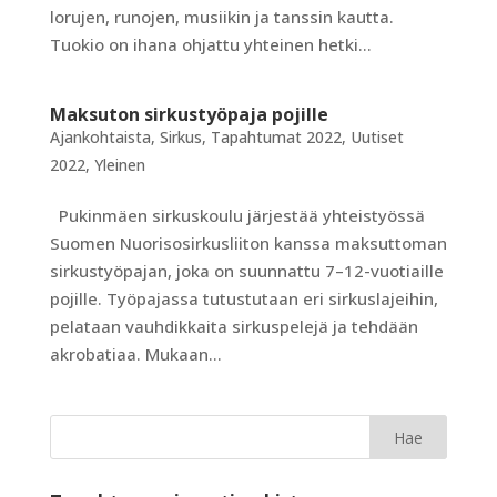
lorujen, runojen, musiikin ja tanssin kautta.
Tuokio on ihana ohjattu yhteinen hetki...
Maksuton sirkustyöpaja pojille
Ajankohtaista
,
Sirkus
,
Tapahtumat 2022
,
Uutiset
2022
,
Yleinen
Pukinmäen sirkuskoulu järjestää yhteistyössä
Suomen Nuorisosirkusliiton kanssa maksuttoman
sirkustyöpajan, joka on suunnattu 7–12-vuotiaille
pojille. Työpajassa tutustutaan eri sirkuslajeihin,
pelataan vauhdikkaita sirkuspelejä ja tehdään
akrobatiaa. Mukaan...