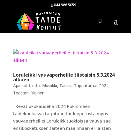
044 986 5059
Loruleikki vauvaperheille tiistaisin 5.3.2024
alkaen
Ajankohtaista
,
Musiikki
,
Tanssi
,
Tapahtumat 2024
,
Teatteri
,
Yleinen
Kevätlukukaudella 2024 Pukinmäen
taidekouluissa tarjotaan taideopetusta myös
vauvaperheille! Loruleikkituokioissa vauva saa
ensikosketuksen taiteen maailmaan erilaisten