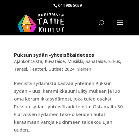
044 986 5059
Puksun sydän -yhteisötaideteos
Ajankohtaista
,
Kuvataide
,
Musiikki
,
Sanataide
,
Sirkus
,
Tanssi
,
Teatteri
,
Uutiset 2024
,
Yleinen
Pienistä sydämistä kasvaa yhteinen Puksun
sydän – uusi keramiikkauuni Liity mukaan ja luo
oma keramiikkasydämesi, joka tulee osaksi
Puksun sydän -yhteisötaideteosta! Ostamalla 30
€ arvoisen sydämen teko-oikeuden autat
keräämään varoja Pukinmäen taidekoulujen
uuden...