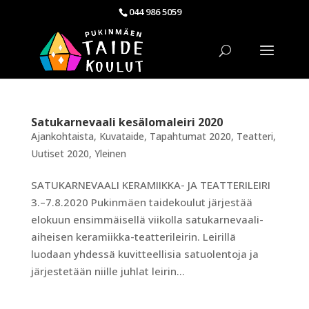
044 986 5059
Satukarnevaali kesälomaleiri 2020
Ajankohtaista
,
Kuvataide
,
Tapahtumat 2020
,
Teatteri
,
Uutiset 2020
,
Yleinen
SATUKARNEVAALI KERAMIIKKA- JA TEATTERILEIRI
3.–7.8.2020 Pukinmäen taidekoulut järjestää
elokuun ensimmäisellä viikolla satukarnevaali-
aiheisen keramiikka-teatterileirin. Leirillä
luodaan yhdessä kuvitteellisia satuolentoja ja
järjestetään niille juhlat leirin...