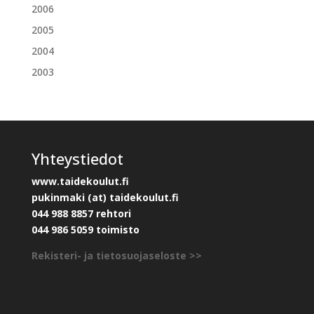
2006
2005
2004
2003
Yhteystiedot
www.taidekoulut.fi
pukinmaki (at) taidekoulut.fi
044 988 8857 rehtori
044 986 5059 toimisto
Rekisteri- ja tietosuojaseloste >>