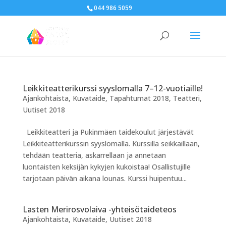
044 986 5059
Leikkiteatterikurssi syyslomalla 7–12-vuotiaille!
Ajankohtaista
,
Kuvataide
,
Tapahtumat 2018
,
Teatteri
,
Uutiset 2018
Leikkiteatteri ja Pukinmäen taidekoulut järjestävät
Leikkiteatterikurssin syyslomalla. Kurssilla seikkaillaan,
tehdään teatteria, askarrellaan ja annetaan
luontaisten keksijän kykyjen kukoistaa! Osallistujille
tarjotaan päivän aikana lounas. Kurssi huipentuu...
Lasten Merirosvolaiva -yhteisötaideteos
Ajankohtaista
,
Kuvataide
,
Uutiset 2018