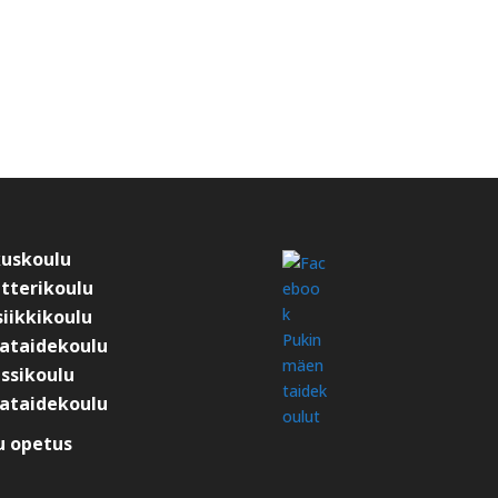
kuskoulu
tterikoulu
iikkikoulu
ataidekoulu
ssikoulu
ataidekoulu
 opetus