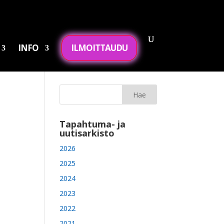
INFO
ILMOITTAUDU
Tapahtuma- ja
uutisarkisto
2026
2025
2024
2023
2022
2021