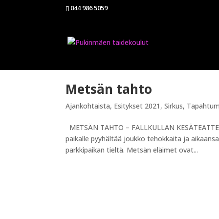
044 986 5059
Metsän tahto
Ajankohtaista
,
Esitykset 2021
,
Sirkus
,
Tapahtum
METSÄN TAHTO – FALLKULLAN KESÄTEATTERISSA 
paikalle pyyhältää joukko tehokkaita ja aikaansa
parkkipaikan tieltä. Metsän eläimet ovat...