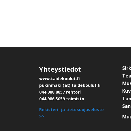
Yhteystiedot
Sir
Tea
www.taidekoulut.fi
Mus
pukinmaki (at) taidekoulut.fi
Kuv
044 988 8857 rehtori
Tan
044 986 5059 toimisto
San
Rekisteri- ja tietosuojaseloste
>>
Muu