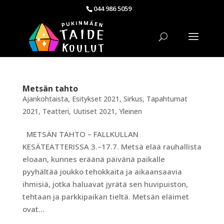
044 986 5059
Metsän tahto
Ajankohtaista
,
Esitykset 2021
,
Sirkus
,
Tapahtumat
2021
,
Teatteri
,
Uutiset 2021
,
Yleinen
METSÄN TAHTO – FALLKULLAN
KESÄTEATTERISSA 3.–17.7. Metsä elää rauhallista
eloaan, kunnes eräänä päivänä paikalle
pyyhältää joukko tehokkaita ja aikaansaavia
ihmisiä, jotka haluavat jyrätä sen huvipuiston,
tehtaan ja parkkipaikan tieltä. Metsän eläimet
ovat...