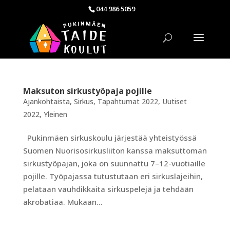
044 986 5059
Maksuton sirkustyöpaja pojille
Ajankohtaista
,
Sirkus
,
Tapahtumat 2022
,
Uutiset
2022
,
Yleinen
Pukinmäen sirkuskoulu järjestää yhteistyössä
Suomen Nuorisosirkusliiton kanssa maksuttoman
sirkustyöpajan, joka on suunnattu 7–12-vuotiaille
pojille. Työpajassa tutustutaan eri sirkuslajeihin,
pelataan vauhdikkaita sirkuspelejä ja tehdään
akrobatiaa. Mukaan...