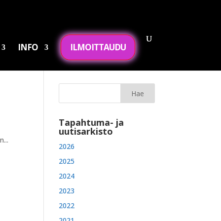
INFO
ILMOITTAUDU
Tapahtuma- ja
uutisarkisto
...
2026
2025
2024
2023
2022
2021