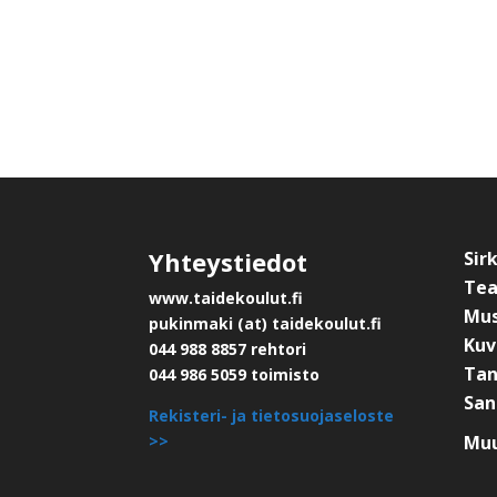
Yhteystiedot
Sir
Tea
www.taidekoulut.fi
Mus
pukinmaki (at) taidekoulut.fi
Kuv
044 988 8857 rehtori
Tan
044 986 5059 toimisto
San
Rekisteri- ja tietosuojaseloste
>>
Muu