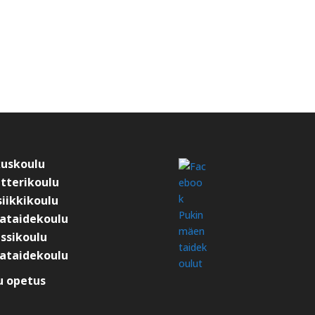
kuskoulu
tterikoulu
iikkikoulu
ataidekoulu
ssikoulu
ataidekoulu
 opetus