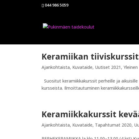
044 986 5059
Keramiikan tiiviskurssi
Ajankohtaista
,
Kuvataide
,
Uutiset 2021
,
Yleinen
Suositut keramiikkakurssit perheille ja aikuisille
kursseista. Ilmoittautuminen keramiikkakursse
Keramiikkakurssit kevä
Ajankohtaista
,
Kuvataide
,
Tapahtumat 2020
,
Uu
PERHEKERAMIIKKA la klo 11.00–13.00 (4 krt) Kurss