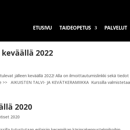
ETUSIVU
TAIDEOPETUS
PALVELUT
t keväällä 2022
 tulevat jälleen keväällä 2022! Alla on ilmoittautumislinkki sekä tiedot
ille >> AIKUISTEN TALVI- JA KEVÄTKERAMIIKKA Kurssilla valmistetaan
ällä 2020
tiset 2020
illa tutustutaan erilaisiin keramiikan käsinrakennustekniikoihin