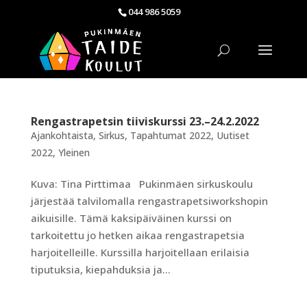
044 986 5059
Rengastrapetsin tiiviskurssi 23.–24.2.2022
Ajankohtaista
,
Sirkus
,
Tapahtumat 2022
,
Uutiset
2022
,
Yleinen
Kuva: Tina Pirttimaa Pukinmäen sirkuskoulu
järjestää talvilomalla rengastrapetsiworkshopin
aikuisille. Tämä kaksipäiväinen kurssi on
tarkoitettu jo hetken aikaa rengastrapetsia
harjoitelleille. Kurssilla harjoitellaan erilaisia
tiputuksia, kiepahduksia ja...