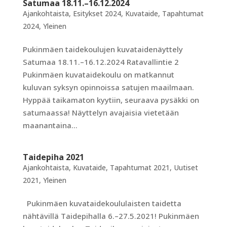
Satumaa 18.11.–16.12.2024
Ajankohtaista
,
Esitykset 2024
,
Kuvataide
,
Tapahtumat
2024
,
Yleinen
Pukinmäen taidekoulujen kuvataidenäyttely
Satumaa 18.11.–16.12.2024 Ratavallintie 2
Pukinmäen kuvataidekoulu on matkannut
kuluvan syksyn opinnoissa satujen maailmaan.
Hyppää taikamaton kyytiin, seuraava pysäkki on
satumaassa! Näyttelyn avajaisia vietetään
maanantaina...
Taidepiha 2021
Ajankohtaista
,
Kuvataide
,
Tapahtumat 2021
,
Uutiset
2021
,
Yleinen
Pukinmäen kuvataidekoululaisten taidetta
nähtävillä Taidepihalla 6.–27.5.2021! Pukinmäen