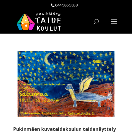
044 986 5059
Pukinmäen kuvataidekoulun taidenäyttely