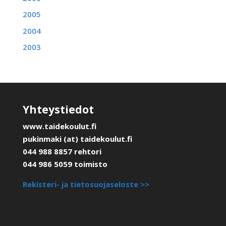
2005
2004
2003
Yhteystiedot
www.taidekoulut.fi
pukinmaki (at) taidekoulut.fi
044 988 8857 rehtori
044 986 5059 toimisto
Rekisteri- ja tietosuojaseloste >>