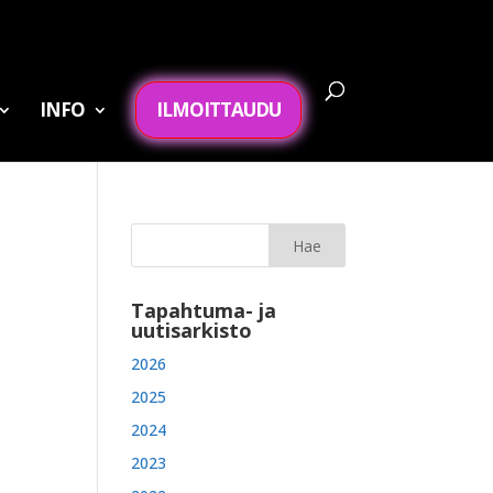
INFO
ILMOITTAUDU
Tapahtuma- ja
uutisarkisto
2026
2025
2024
2023