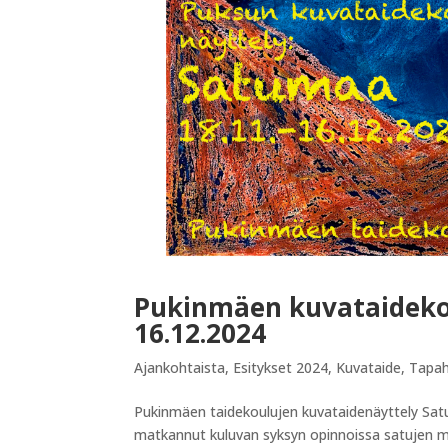
Pukinmäen kuvataidekou
16.12.2024
Ajankohtaista
,
Esitykset 2024
,
Kuvataide
,
Tapa
Pukinmäen taidekoulujen kuvataidenäyttely Sat
matkannut kuluvan syksyn opinnoissa satujen m