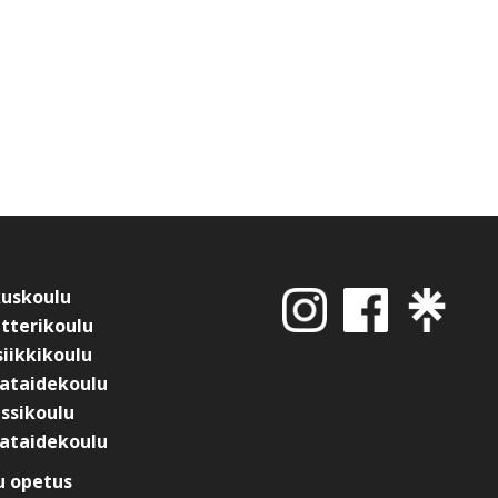
kuskoulu
tterikoulu
iikkikoulu
ataidekoulu
ssikoulu
ataidekoulu
 opetus