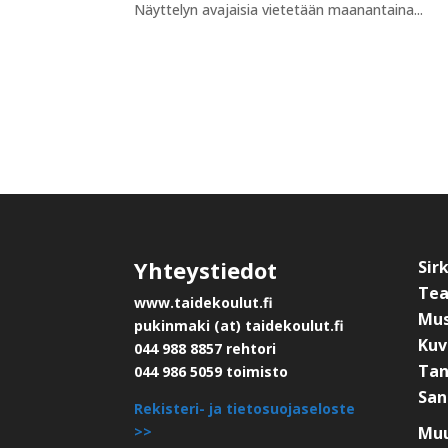
Näyttelyn avajaisia vietetään maanantaina...
Yhteystiedot
Sir
Tea
www.taidekoulut.fi
Mus
pukinmaki (at) taidekoulut.fi
Kuv
044 988 8857 rehtori
Tan
044 986 5059 toimisto
San
Rekisteri- ja tietosuojaseloste
>>
Muu