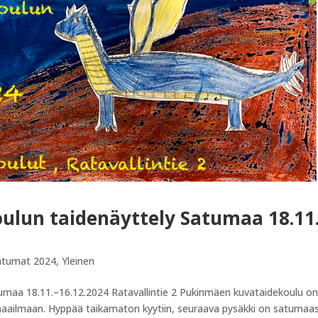
lun taidenäyttely Satumaa 18.11
htumat 2024
,
Yleinen
umaa 18.11.–16.12.2024 Ratavallintie 2 Pukinmäen kuvataidekoulu o
aailmaan. Hyppää taikamaton kyytiin, seuraava pysäkki on satumaas