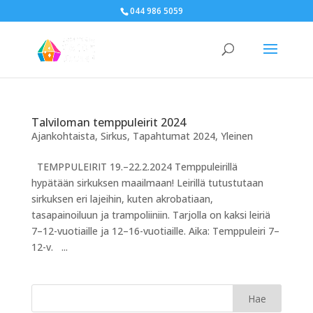
044 986 5059
Talviloman temppuleirit 2024
Ajankohtaista
,
Sirkus
,
Tapahtumat 2024
,
Yleinen
TEMPPULEIRIT 19.–22.2.2024 Temppuleirillä
hypätään sirkuksen maailmaan! Leirillä tutustutaan
sirkuksen eri lajeihin, kuten akrobatiaan,
tasapainoiluun ja trampoliiniin. Tarjolla on kaksi leiriä
7–12-vuotiaille ja 12–16-vuotiaille. Aika: Temppuleiri 7–
12-v. ...