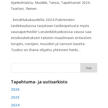
Ajankohtaista
,
Musiikki
,
Tanssi
,
Tapahtumat 2024
,
Teatteri
,
Yleinen
Kevätlukukaudella 2024 Pukinmäen
taidekouluissa tarjotaan taideopetusta myös
vauvaperheille! Loruleikkituokioissa vauva saa
ensikosketuksen taiteen maailmaan erilaisten
lorujen, runojen, musiikin ja tanssin kautta.
Tuokio on ihana ohjattu yhteinen hetki...
Tapahtuma- ja uutisarkisto
2026
2025
2024