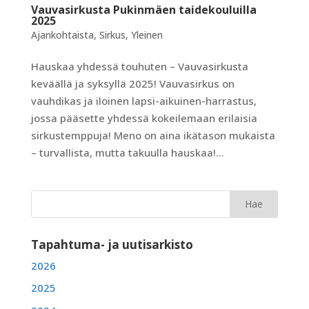
Vauvasirkusta Pukinmäen taidekouluilla
2025
Ajankohtaista
,
Sirkus
,
Yleinen
Hauskaa yhdessä touhuten – Vauvasirkusta
keväällä ja syksyllä 2025! Vauvasirkus on
vauhdikas ja iloinen lapsi-aikuinen-harrastus,
jossa pääsette yhdessä kokeilemaan erilaisia
sirkustemppuja! Meno on aina ikätason mukaista
– turvallista, mutta takuulla hauskaa!...
Tapahtuma- ja uutisarkisto
2026
2025