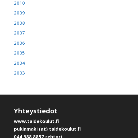
2010
2009
2008
2007
2006
2005
2004
2003
Yhteystiedot
www.taidekoulut.fi
pukinmaki (at) taidekoulut.fi
044 988 8857 rehtori